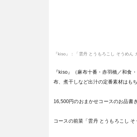
『kiso』：「雲丹 とうもろこし そうめん
『kiso』（麻布十番・赤羽橋／和
布、煮干しなど出汁の定番素材はも
16,500円のおまかせコースのお
コースの前菜「雲丹 とうもろこし 