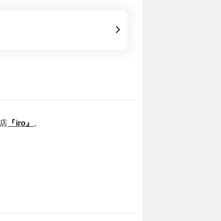
店
『iro』
。