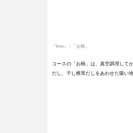
『kiso』：「お椀」
コースの「お椀」は、真空調理して
だし、干し椎茸だしをあわせた吸い