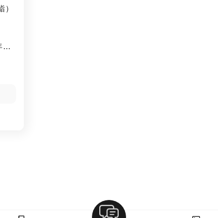
鮨）
年始
日は