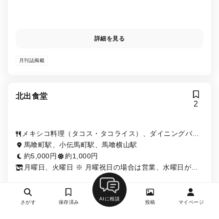
詳細を見る
月刊誌掲載
北出食堂
2
メキシコ料理（タコス・タコライス）、ダイニングバ
ー、創作料理・イノベーティブ・フュージョン
馬喰町駅、小伝馬町駅、馬喰横山駅
約5,000円
約1,000円
月曜日、火曜日 ※ 月曜祝日の場合は営業、水曜日が振
替定休日
AIに相談
さがす
保存済み
投稿
マイページ
詳細を見る