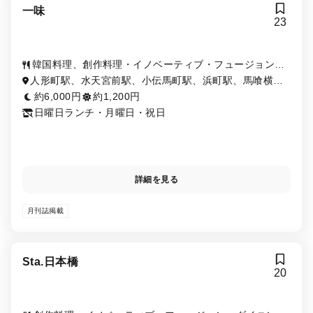
一味
23
韓国料理、創作料理・イノベーティブ・フュージョン、
海鮮・シーフード
人形町駅、水天宮前駅、小伝馬町駅、浜町駅、馬喰横山
駅、茅場町駅、三越前駅、東日本橋駅
約6,000円
約1,200円
日曜日ランチ・月曜日・祝日
詳細を見る
月刊誌掲載
Sta.日本橋
20