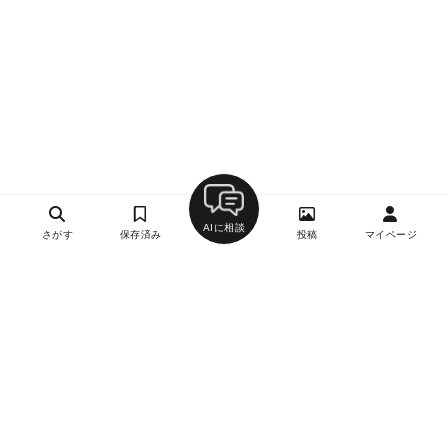
AIに相談
さがす
保存済み
投稿
マイページ