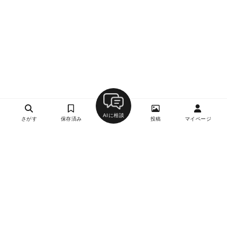
AIに相談
さがす
保存済み
投稿
マイページ