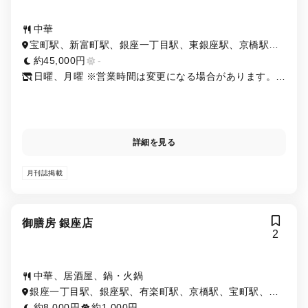
中華
宝町駅、新富町駅、銀座一丁目駅、東銀座駅、京橋駅、
築地駅、銀座駅、八丁堀駅、有楽町駅
約45,000円
-
日曜、月曜 ※営業時間は変更になる場合があります。ご
来店の前に店舗にご確認ください。
詳細を見る
月刊誌掲載
御膳房 銀座店
2
中華、居酒屋、鍋・火鍋
銀座一丁目駅、銀座駅、有楽町駅、京橋駅、宝町駅、東
銀座駅、日比谷駅、新富町駅、築地駅
約8,000円
約1,000円