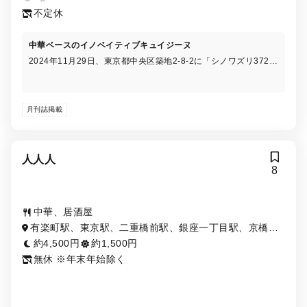
不定休
中華ベースのイノベイティブキュイジーヌ
2024年11月29日、東京都中央区築地2-8-2に「シノワズリ372」
が新たにオープンいたします！ オーナーシェフの西岡英俊が手
がけるこの新店舗は、「372」という店名に新宿・銀座・築地の
丁目を取り入れ、さらに「みんなに」という意味を込めて、多く
月刊誌掲載
の方々に愛される場所を目指しております。
人人人
8
中華、居酒屋
有楽町駅、東京駅、二重橋前駅、銀座一丁目駅、京橋
駅、日比谷駅、宝町駅、銀座駅
約4,500円
約1,500円
無休 ※年末年始除く