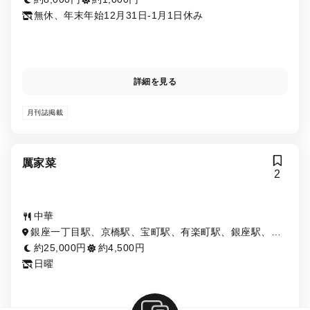
無休、年末年始12月31日-1月1日休み
詳細を見る
月刊誌掲載
厲家菜
2
中華
銀座一丁目駅、京橋駅、宝町駅、有楽町駅、銀座駅、東
銀座駅、新富町駅、日比谷駅
約25,000円
約4,500円
日曜