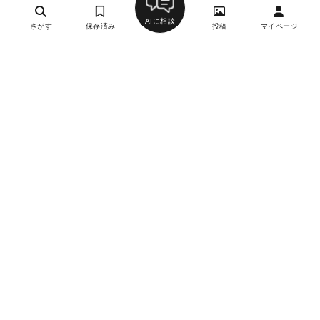
詳細を見る
AIに相談
さがす
保存済み
投稿
マイページ
月刊誌掲載
御膳房 二十四節気之華魂和装
1
中華、創作料理・イノベーティブ・フュージョン、ワイ
ン
銀座一丁目駅、東銀座駅、銀座駅、有楽町駅、宝町駅、
京橋駅、新富町駅、築地駅、日比谷駅
約25,000円
-
不定休
詳細を見る
月刊誌掲載