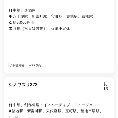
中華、居酒屋
八丁堀駅、新富町駅、宝町駅、築地駅、京橋駅
約5,000円
-
月曜（祝日は営業）、火曜不定休
月刊誌掲載
WEB予約
シノワズリ372
13
中華、創作料理・イノベーティブ・フュージョン
築地駅、新富町駅、東銀座駅、宝町駅、築地市場駅、銀
座一丁目駅、八丁堀駅
-
-