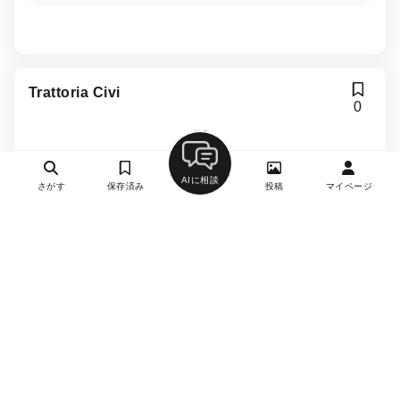
Trattoria Civi
0
イタリアン（イタリア料理）、ワイン、パスタ
高輪台駅、白金台駅
AIに相談
さがす
保存済み
投稿
マイページ
約8,000円
-
月 日曜日は隔週でお休みです。
詳細を見る