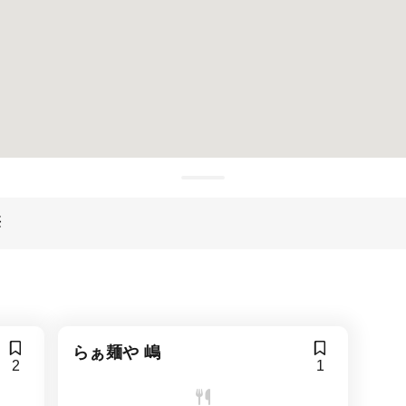
華
らぁ麺や 嶋
2
1