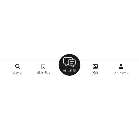
AIに相談
さがす
保存済み
投稿
マイページ