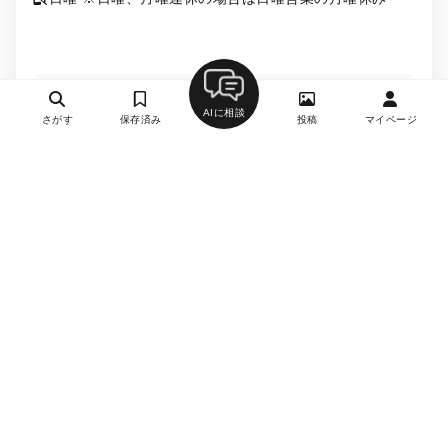
詳細を見る
AIに相談
さがす
保存済み
投稿
マイページ
月刊誌掲載
和牛料理 一石三鳥 総本店
2
焼肉・ホルモン、すき焼き・しゃぶしゃぶ
汐留駅、新橋駅、御成門駅、内幸町駅、大門駅
約15,000円
-
不定休