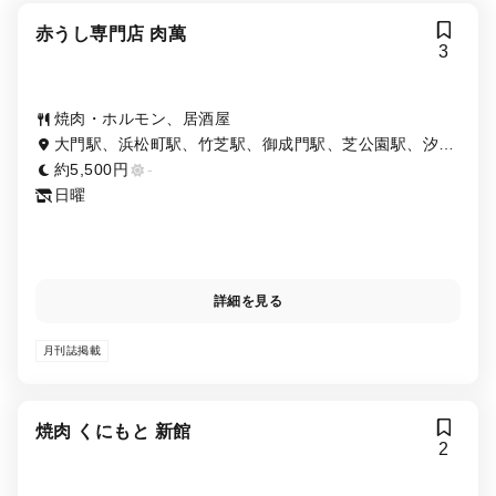
赤うし専門店 肉萬
3
焼肉・ホルモン、居酒屋
大門駅、浜松町駅、竹芝駅、御成門駅、芝公園駅、汐留
駅
約5,500円
-
日曜
詳細を見る
月刊誌掲載
焼肉 くにもと 新館
2