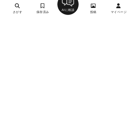
AIに相談
さがす
保存済み
投稿
マイページ
焼酉 川島
4
焼き鳥・串焼き・鳥料理、居酒屋
麻布十番駅、赤羽橋駅
約7,000円
-
日曜
詳細を見る
月刊誌掲載
麻布十番蕎麦居酒屋 そばごや
4