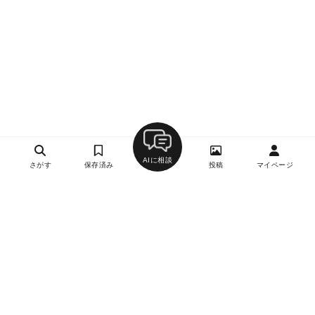
AIに相談
さがす
保存済み
投稿
マイページ