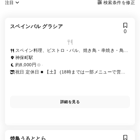
注目
検索条件を修正
スペインバル グラシア
0
スペイン料理、ビストロ・バル、焼き鳥・串焼き・鳥料
理
神保町駅
約8,000円
-
祝日 定休日 ■ 【土】 (18時までは一部メニューで営業)
※個室のご予約と7名様以上のご予約はお電話のみの受
付とさせていただきます。
詳細を見る
焼鳥うるととら