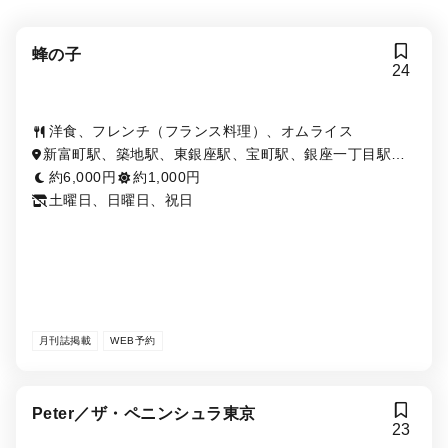
蜂の子
24
洋食、フレンチ（フランス料理）、オムライス
新富町駅、築地駅、東銀座駅、宝町駅、銀座一丁目駅、
築地市場駅、銀座駅、八丁堀駅、京橋駅
約6,000円
約1,000円
土曜日、日曜日、祝日
月刊誌掲載
WEB予約
Peter／ザ・ペニンシュラ東京
23