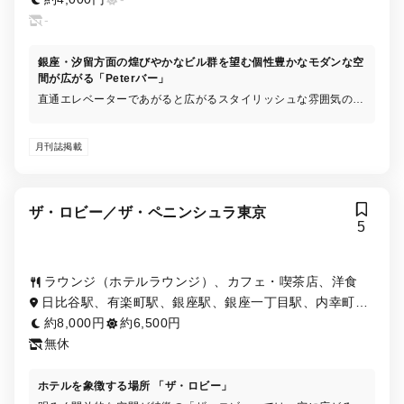
-
銀座・汐留方面の煌びやかなビル群を望む個性豊かなモダンな空
間が広がる「Peterバー」
直通エレベーターであがると広がるスタイリッシュな雰囲気の
中、ベーシックなお酒やペニンシュラブランドのお酒に加え、シ
グネチャーカクテルをご用意。美味なるバーフードと共に上質な
月刊誌掲載
ひとときをお過ごしいただけます。
ザ・ロビー／ザ・ペニンシュラ東京
5
ラウンジ（ホテルラウンジ）、カフェ・喫茶店、洋食
日比谷駅、有楽町駅、銀座駅、銀座一丁目駅、内幸町
駅、二重橋前駅
約8,000円
約6,500円
無休
ホテルを象徴する場所 「ザ・ロビー」