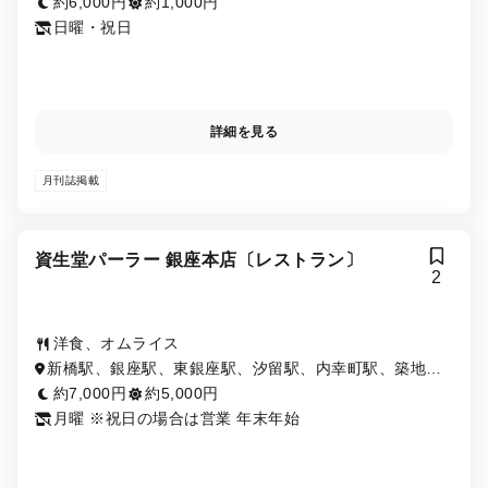
約6,000円
約1,000円
日曜・祝日
詳細を見る
月刊誌掲載
資生堂パーラー 銀座本店〔レストラン〕
2
洋食、オムライス
新橋駅、銀座駅、東銀座駅、汐留駅、内幸町駅、築地市
場駅、日比谷駅、有楽町駅、銀座一丁目駅
約7,000円
約5,000円
月曜 ※祝日の場合は営業 年末年始