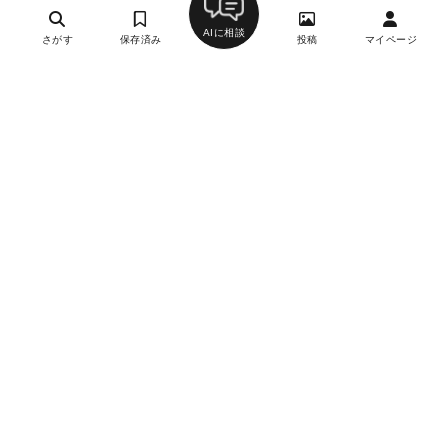
AIに相談
さがす
保存済み
投稿
マイページ
南蛮銀圓亭
2
洋食
銀座駅、日比谷駅、東銀座駅、有楽町駅、銀座一丁目
駅、内幸町駅、新橋駅
約13,000円
約3,000円
日曜、祝日
詳細を見る
月刊誌掲載
新世界 グリル梵 銀座店
3