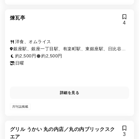
煉瓦亭
4
洋食、オムライス
銀座駅、銀座一丁目駅、有楽町駅、東銀座駅、日比谷
駅、京橋駅、宝町駅、新富町駅、築地駅
約2,500円
約2,500円
日曜
詳細を見る
月刊誌掲載
グリル うかい 丸の内店／丸の内ブリックスク
3
エア