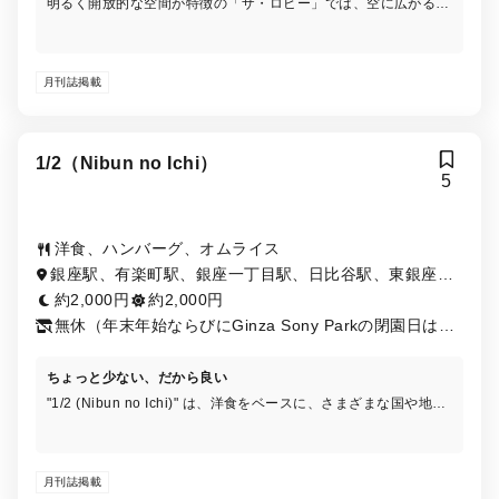
明るく開放的な空間が特徴の「ザ・ロビー」では、空に広がる花
火や蛍をイメージしたシャンデリアをご覧いただきながら、ご朝
食からディナー、バードゲージ型のスタンドにスイーツ、セイボ
リー6種類ずつが並ぶ季節によってテーマが変わるアフタヌーン
月刊誌掲載
ティーをご堪能いただけます。
1/2（Nibun no Ichi）
5
洋食、ハンバーグ、オムライス
銀座駅、有楽町駅、銀座一丁目駅、日比谷駅、東銀座
駅、京橋駅、内幸町駅
約2,000円
約2,000円
無休（年末年始ならびにGinza Sony Parkの閉園日は除
く）
ちょっと少ない、だから良い
"1/2 (Nibun no Ichi)" は、洋食をベースに、さまざまな国や地域
の料理を提供し、味わうだけでなく、その背景にある物語も楽し
むことができるカジュアルダイニングです。
月刊誌掲載