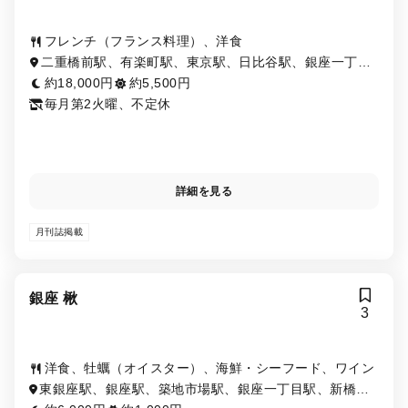
フレンチ（フランス料理）、洋食
二重橋前駅、有楽町駅、東京駅、日比谷駅、銀座一丁目
駅、京橋駅、銀座駅
約18,000円
約5,500円
毎月第2火曜、不定休
詳細を見る
月刊誌掲載
銀座 楸
3
洋食、牡蠣（オイスター）、海鮮・シーフード、ワイン
東銀座駅、銀座駅、築地市場駅、銀座一丁目駅、新橋
駅、有楽町駅、日比谷駅、築地駅、汐留駅