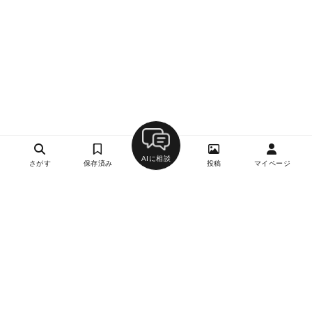
AIに相談
さがす
保存済み
投稿
マイページ