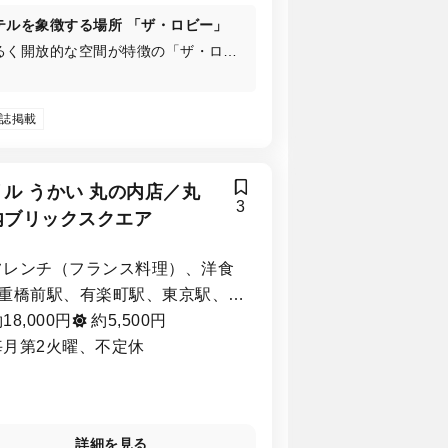
テルを象徴する場所 「ザ・ロビー」
るく開放的な空間が特徴の「ザ・ロビ
」では、空に広がる花火や蛍をイメー
したシャンデリアをご覧いただきなが
、ご朝食からディナー、バードゲージ
誌掲載
のスタンドにスイーツ、セイボリー6
類ずつが並ぶ季節によってテーマが変
るアフタヌーンティーをご堪能いただ
リル うかい 丸の内店／丸
ます。
3
内ブリックスクエア
フレンチ（フランス料理）、洋食
重橋前駅、有楽町駅、東京駅、日
谷駅、銀座一丁目駅、京橋駅、銀
18,000円
約5,500円
駅
毎月第2火曜、不定休
詳細を見る