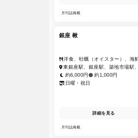
し、味わうだけでなく、その背景に
物語も楽しむことができるカジュア
月刊誌掲載
イニングです。
銀座 楸
洋食、牡蠣（オイスター）、海
シーフード、ワイン
東銀座駅、銀座駅、築地市場駅
座一丁目駅、新橋駅、有楽町駅
約6,000円
約1,000円
比谷駅、築地駅、汐留駅
日曜・祝日
詳細を見る
月刊誌掲載