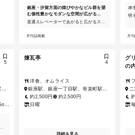
銀座・汐留方面の煌びやかなビル群を望
ホ
む個性豊かなモダンな空間が広がる
明
「Peterバー」
直通エレベーターであがると広がるスタ
ー
イリッシュな雰囲気の中、ベーシックな
ジ
お酒やペニンシュラブランドのお酒に加
ら
月刊誌掲載
月刊
え、シグネチャーカクテルをご用意。美
型
味なるバーフードと共に上質なひととき
種
をお過ごしいただけます。
わ
煉瓦亭
グ
け
5
4
の
洋食、オムライス
駅、
銀座駅、銀座一丁目駅、有楽町駅、
二
内幸
東銀座駅、日比谷駅、京橋駅、宝町
比
約2,500円
約2,500円
約
駅、新富町駅、築地駅
座
ony
日曜
ース
供
詳細を見る