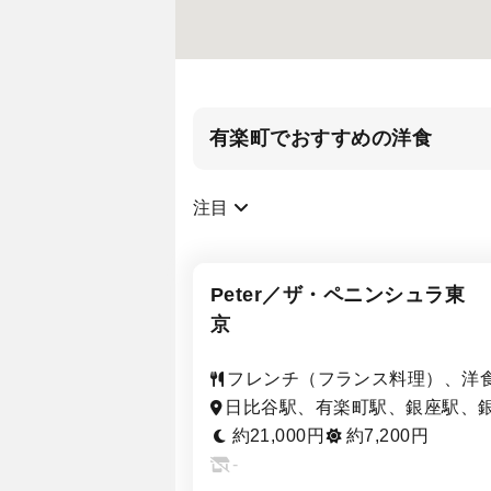
有楽町でおすすめの洋食
注目
Peter／ザ・ペニンシュラ東
京
フレンチ（フランス料理）、洋
バー（BAR）
日比谷駅、有楽町駅、銀座駅、
一丁目駅、内幸町駅、二重橋前
約21,000円
約7,200円
-