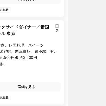
誌掲載
ークサイドダイナー／帝国
2
ル 東京
洋食、各国料理、スイーツ
比谷駅、内幸町駅、銀座駅、有楽
駅、新橋駅、霞ヶ関駅、銀座一丁
4,500円
約3,500円
駅
無休
詳細を見る
誌掲載