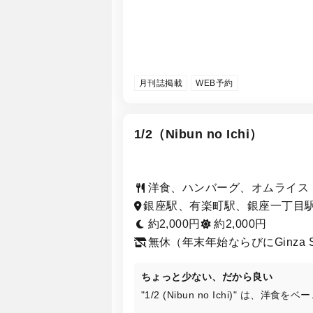
月刊誌掲載
WEB予約
1/2（Nibun no Ichi）
洋食、ハンバーグ、オムライス
銀座駅、有楽町駅、銀座一丁目
日比谷駅、東銀座駅、京橋駅、
約2,000円
約2,000円
町駅
無休（年末年始ならびにGinza S
Parkの閉園日は除く）
ちょっと少ない、だから良い
"1/2 (Nibun no Ichi)" は、洋食をベ
に、さまざまな国や地域の料理を提