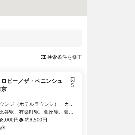
検索条件を修正
・ロビー／ザ・ペニンシュ
5
東京
ウンジ（ホテルラウンジ）、カフ
・喫茶店、洋食
比谷駅、有楽町駅、銀座駅、銀座
丁目駅、内幸町駅、二重橋前駅
8,000円
約6,500円
無休