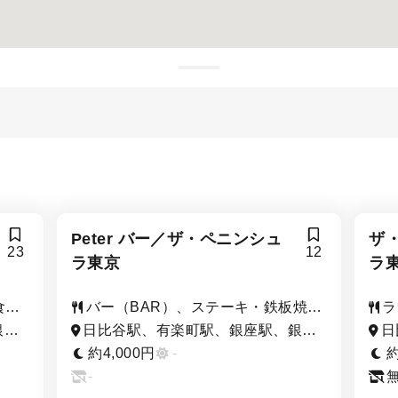
Peter バー／ザ・ペニンシュ
ザ
23
12
ラ東京
ラ
食、
バー（BAR）、ステーキ・鉄板焼
ラ
き、洋食
ェ
銀座
日比谷駅、有楽町駅、銀座駅、銀座
日
駅
一丁目駅、内幸町駅、二重橋前駅
一
約4,000円
-
約
-