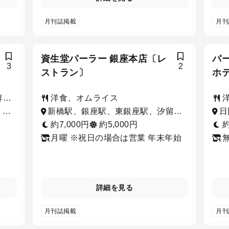
ある
ルダ
月刊誌掲載
月刊
資生堂パーラー 銀座本店〔レ
パ
3
2
ストラン〕
ホテ
鮮・
洋食、オムライス
、銀
新橋駅、銀座駅、東銀座駅、汐留
日
、日
駅、内幸町駅、築地市場駅、日比谷
町
約7,000円
約5,000円
約
駅、有楽町駅、銀座一丁目駅
目
月曜 ※祝日の場合は営業 年末年始
詳細を見る
月刊誌掲載
月刊