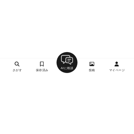
AIに相談
さがす
保存済み
投稿
マイページ