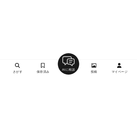
AIに相談
さがす
保存済み
投稿
マイページ