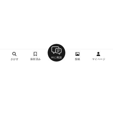
AIに相談
さがす
保存済み
投稿
マイページ