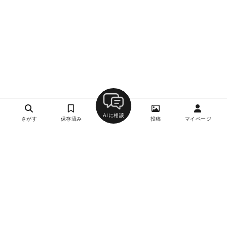
AIに相談
さがす
保存済み
投稿
マイページ