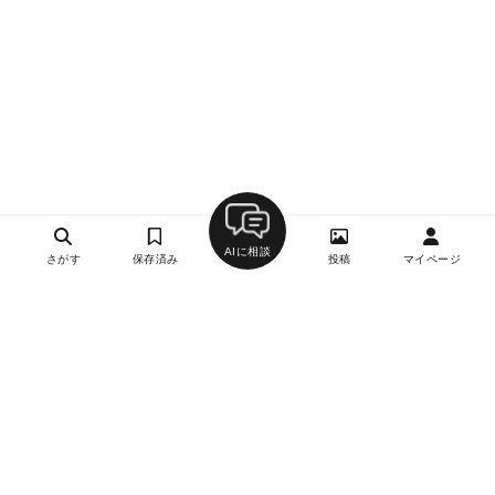
AIに相談
さがす
保存済み
投稿
マイページ