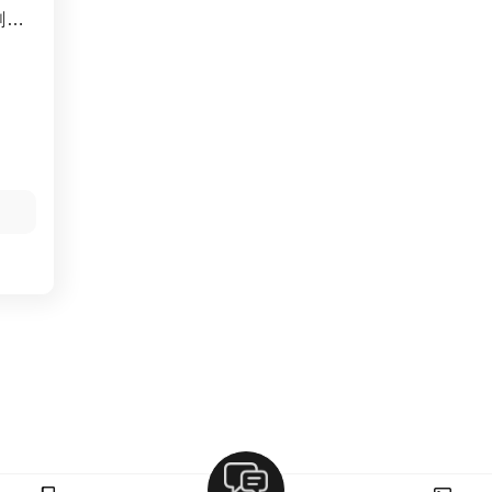
創作
ジョ