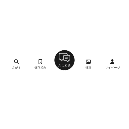
AIに相談
さがす
保存済み
投稿
マイページ