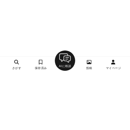
AIに相談
さがす
保存済み
投稿
マイページ