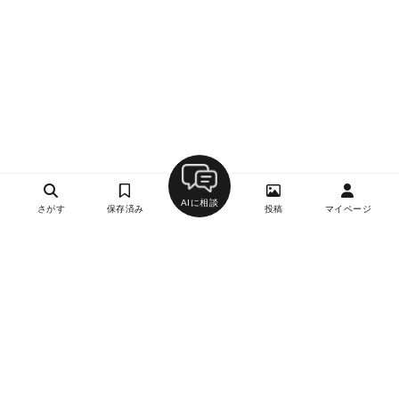
AIに相談
さがす
保存済み
投稿
マイページ