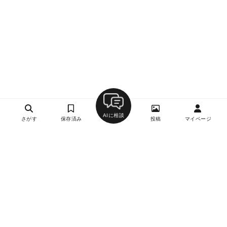
AIに相談
さがす
保存済み
投稿
マイページ