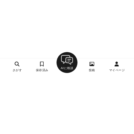
AIに相談
さがす
保存済み
投稿
マイページ