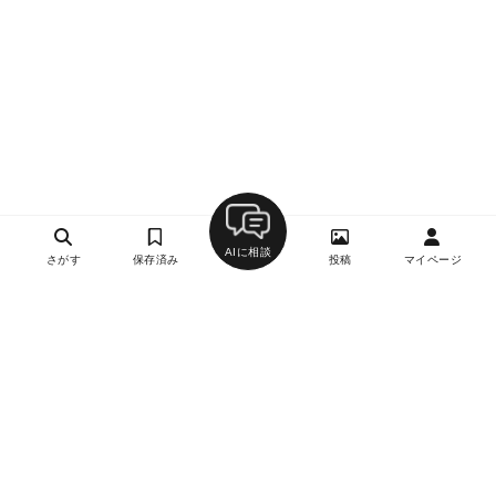
AIに相談
さがす
保存済み
投稿
マイページ