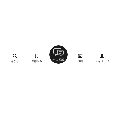
AIに相談
さがす
保存済み
投稿
マイページ