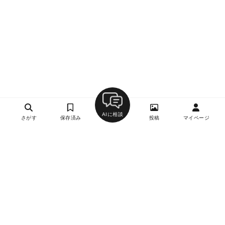
AIに相談
さがす
保存済み
投稿
マイページ