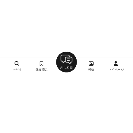
AIに相談
さがす
保存済み
投稿
マイページ