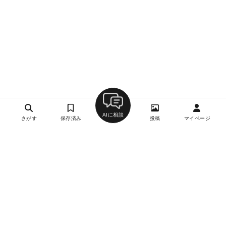
AIに相談
さがす
保存済み
投稿
マイページ