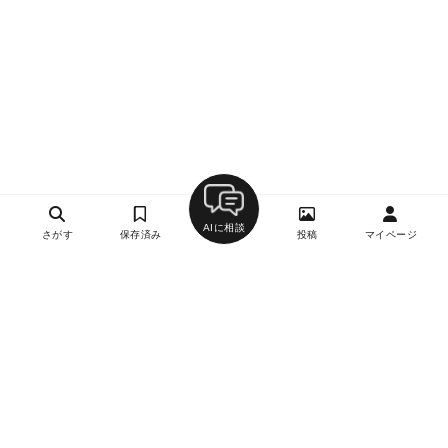
AIに相談
さがす
保存済み
投稿
マイページ