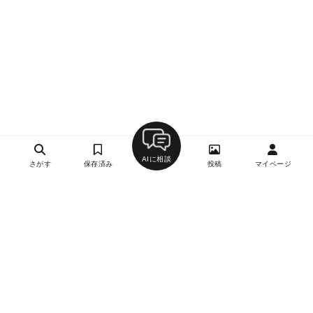
AIに相談
さがす
保存済み
投稿
マイページ