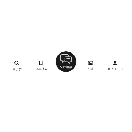
AIに相談
さがす
保存済み
投稿
マイページ