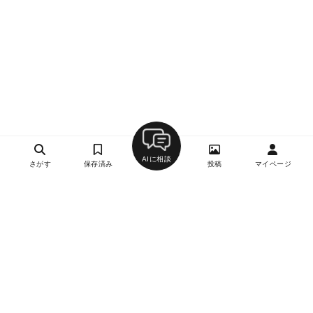
AIに相談
さがす
保存済み
投稿
マイページ