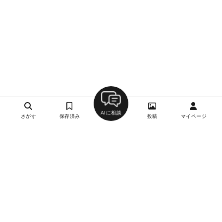
AIに相談
さがす
保存済み
投稿
マイページ