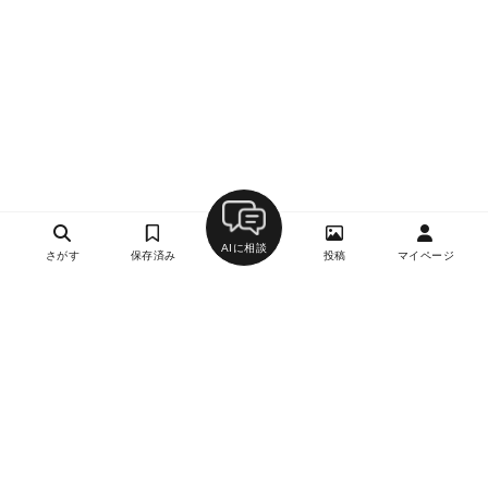
AIに相談
さがす
保存済み
投稿
マイページ