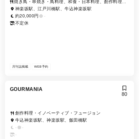
焼き鳥・串焼き・鳥料理、和食・日本料理、創作料理・
イノベーティブ・フュージョン、ワイン、日本酒・焼酎
神楽坂駅、江戸川橋駅、牛込神楽坂駅
約20,000円
-
不定休
月刊誌掲載
WEB予約
GOURMANIA
80
創作料理・イノベーティブ・フュージョン
牛込神楽坂駅、神楽坂駅、飯田橋駅
-
-
-