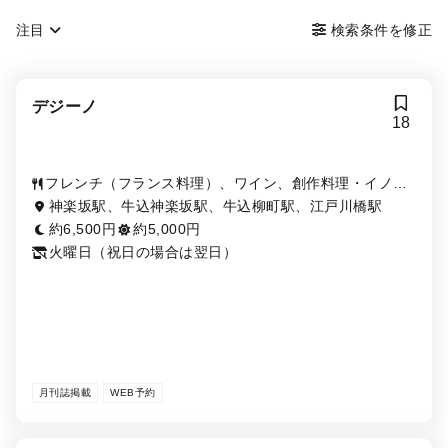
注目
検索条件を修正
デジーノ
18
フレンチ（フランス料理）、ワイン、創作料理・イノベ
ーティブ・フュージョン
神楽坂駅、牛込神楽坂駅、牛込柳町駅、江戸川橋駅
約6,500円
約5,000円
火曜日（祝日の場合は翌日）
月刊誌掲載
WEB予約