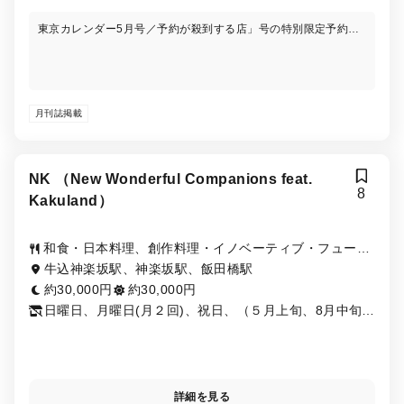
東京カレンダー5月号／予約が殺到する店」号の特別限定予約枠
については、おかげさまで完売となりました。
月刊誌掲載
NK （New Wonderful Companions feat.
8
Kakuland）
和食・日本料理、創作料理・イノベーティブ・フュージ
ョン
牛込神楽坂駅、神楽坂駅、飯田橋駅
約30,000円
約30,000円
日曜日、月曜日(月２回)、祝日、（５月上旬、8月中旬、
年末年始休みあり）
詳細を見る