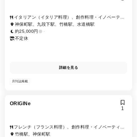
イタリアン（イタリア料理）、創作料理・イノベーティ
ブ・フュージョン
神保町駅、九段下駅、竹橋駅、水道橋駅
約25,000円
-
不定休
詳細を見る
月刊誌掲載
ORIGINe
1
フレンチ（フランス料理）、創作料理・イノベーティ
ブ・フュージョン、ワイン、海鮮・シーフード、ジビエ
竹橋駅、神保町駅