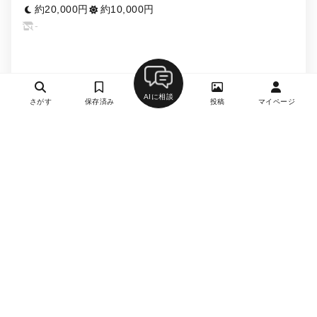
料理
約20,000円
約10,000円
-
詳細を見る
AIに相談
さがす
保存済み
投稿
マイページ
月刊誌掲載
STORIARE
0
イタリアン（イタリア料理）、創作料理・イノベーティ
ブ・フュージョン
大手町駅、神田駅、淡路町駅、小川町駅、竹橋駅
約20,000円
約4,000円
水曜日 日曜日
【完全予約制】生産者の想いを一皿に紡ぐ。旨みを融合させた、