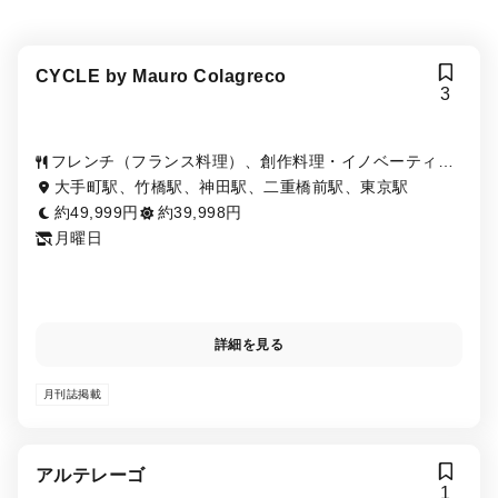
CYCLE by Mauro Colagreco
3
フレンチ（フランス料理）、創作料理・イノベーティ
ブ・フュージョン
大手町駅、竹橋駅、神田駅、二重橋前駅、東京駅
約49,999円
約39,998円
月曜日
詳細を見る
月刊誌掲載
アルテレーゴ
1