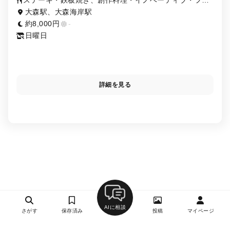
ステーキ・鉄板焼き、創作料理・イノベーティブ・フュ
ージョン、焼き鳥・串焼き・鳥料理
大森駅、大森海岸駅
約8,000円
-
日曜日
詳細を見る
AIに相談
さがす
保存済み
投稿
マイページ