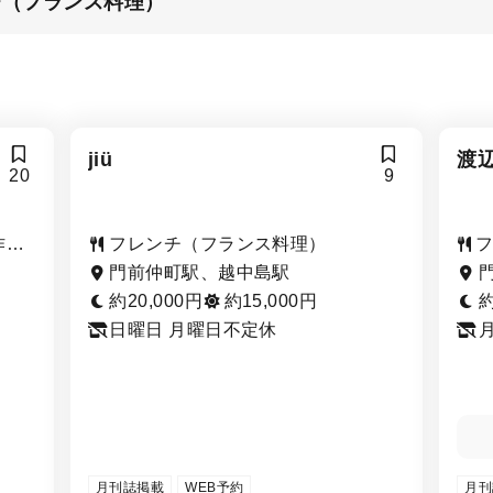
チ（フランス料理）
jiü
渡
20
9
作料
フレンチ（フランス料理）
ョ
門前仲町駅、越中島駅
約20,000円
約15,000円
約
日曜日 月曜日不定休
月刊誌掲載
WEB予約
月刊