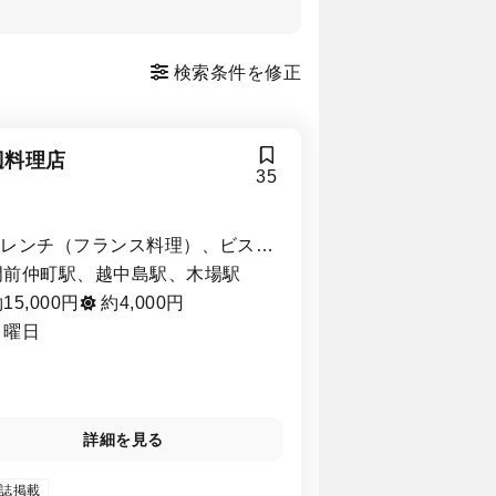
検索条件を修正
辺料理店
35
フレンチ（フランス料理）、ビスト
ロ・バル
門前仲町駅、越中島駅、木場駅
15,000円
約4,000円
月曜日
詳細を見る
誌掲載