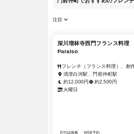
門前仲町でおすすめのフレン
注目
深川増林寺西門フランス料理
Paraiso
フレンチ（フランス料理）、創
理・イノベーティブ・フュージ
清澄白河駅、門前仲町駅
ン、ステーキ・鉄板焼き
約12,000円
約2,500円
火曜日
月刊誌掲載
WEB予約