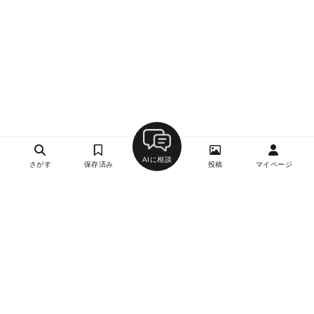
AIに相談
さがす
保存済み
投稿
マイページ