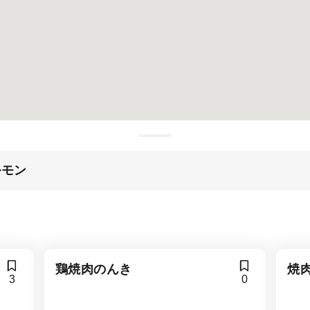
ルモン
鶏焼肉のんき
焼
3
0