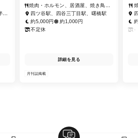
焼肉・ホルモン、居酒屋、焼き鳥・
串焼き・鳥料理
半蔵
四ツ谷駅、四谷三丁目駅、曙橋駅
約5,000円
約1,000円
約
不定休
-
詳細を見る
月刊誌掲載