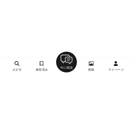
AIに相談
さがす
保存済み
投稿
マイページ