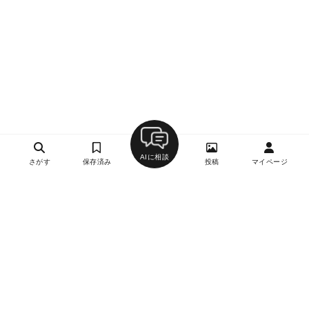
AIに相談
さがす
保存済み
投稿
マイページ