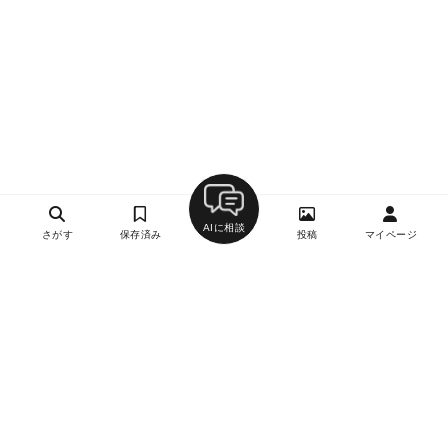
AIに相談
さがす
保存済み
投稿
マイページ