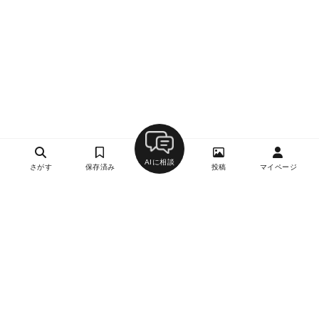
AIに相談
さがす
保存済み
投稿
マイページ