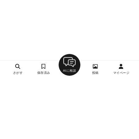
AIに相談
さがす
保存済み
投稿
マイページ