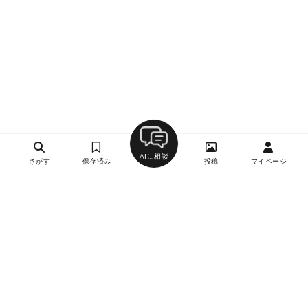
AIに相談
さがす
保存済み
投稿
マイページ